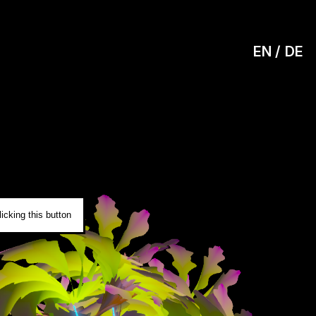
EN
DE
0
icking this button