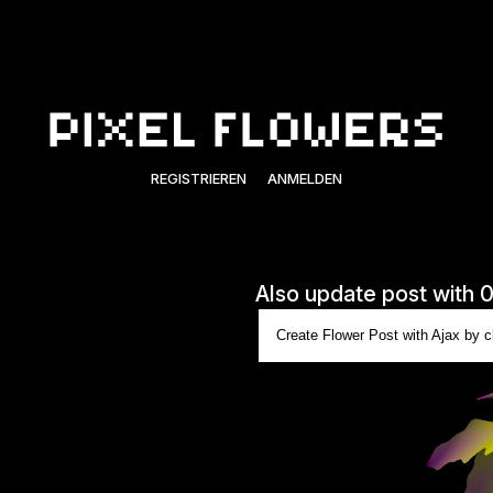
REGISTRIEREN
ANMELDEN
Also update post with 
Create Flower Post with Ajax by cl