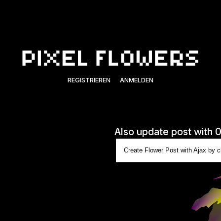
REGISTRIEREN
ANMELDEN
Also update post with 
Create Flower Post with Ajax by cl