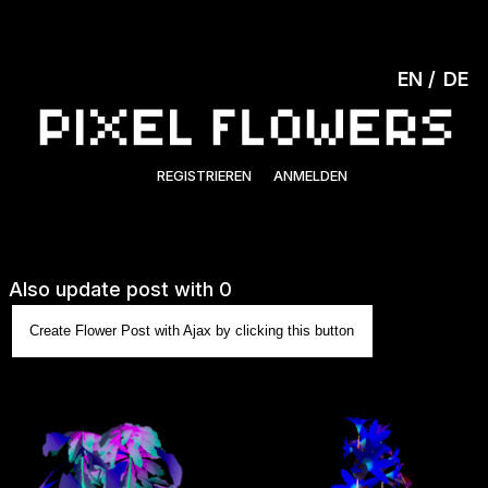
EN
DE
REGISTRIEREN
ANMELDEN
Also update post with 0
Create Flower Post with Ajax by clicking this button