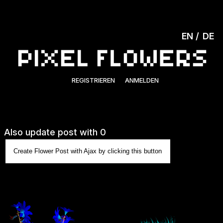
EN
DE
REGISTRIEREN
ANMELDEN
Also update post with 0
Create Flower Post with Ajax by clicking this button