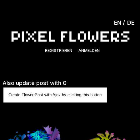
EN
DE
REGISTRIEREN
ANMELDEN
Also update post with 0
Create Flower Post with Ajax by clicking this button