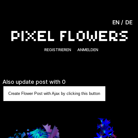
EN
DE
REGISTRIEREN
ANMELDEN
Also update post with 0
Create Flower Post with Ajax by clicking this button