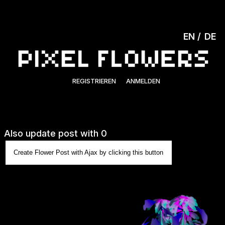
EN
DE
REGISTRIEREN
ANMELDEN
Also update post with 0
Create Flower Post with Ajax by clicking this button