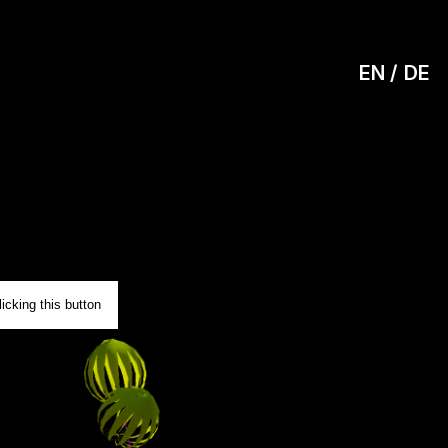
EN
DE
0
icking this button