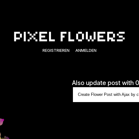
REGISTRIEREN
ANMELDEN
Also update post with 
Create Flower Post with Ajax by cl