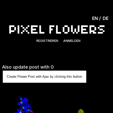
EN
DE
REGISTRIEREN
ANMELDEN
Also update post with 0
Create Flower Post with Ajax by clicking this button