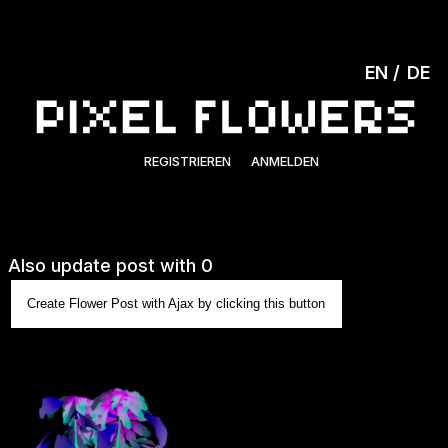
EN
DE
REGISTRIEREN
ANMELDEN
Also update post with 0
Create Flower Post with Ajax by clicking this button