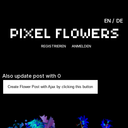
EN
DE
REGISTRIEREN
ANMELDEN
Also update post with 0
Create Flower Post with Ajax by clicking this button