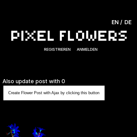
EN
DE
REGISTRIEREN
ANMELDEN
Also update post with 0
Create Flower Post with Ajax by clicking this button