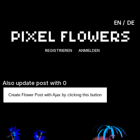
EN
DE
REGISTRIEREN
ANMELDEN
Also update post with 0
Create Flower Post with Ajax by clicking this button