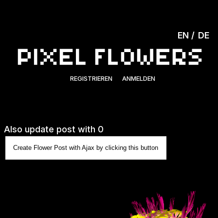
EN
DE
REGISTRIEREN
ANMELDEN
Also update post with 0
Create Flower Post with Ajax by clicking this button