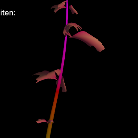
iten: