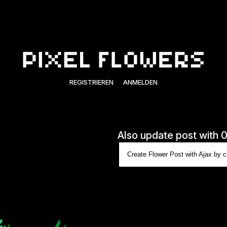
REGISTRIEREN
ANMELDEN
Also update post with 
Create Flower Post with Ajax by cl