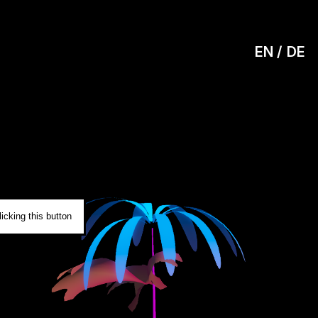
EN
DE
0
icking this button