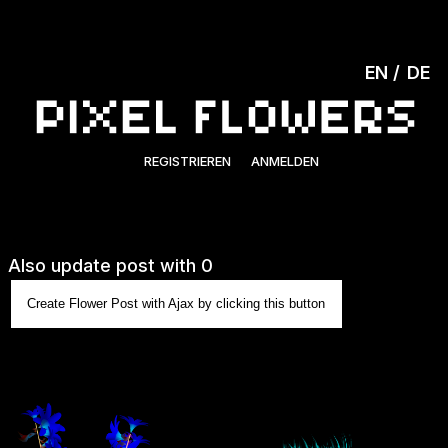
EN
DE
REGISTRIEREN
ANMELDEN
Also update post with 0
Create Flower Post with Ajax by clicking this button