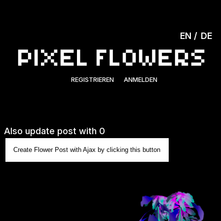
EN
DE
REGISTRIEREN
ANMELDEN
Also update post with 0
Create Flower Post with Ajax by clicking this button