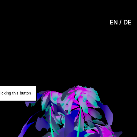
EN
DE
0
icking this button