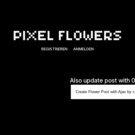
REGISTRIEREN
ANMELDEN
Also update post with 
Create Flower Post with Ajax by cl