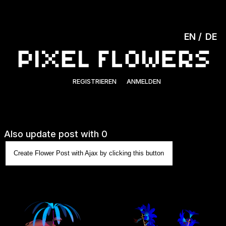
EN
DE
REGISTRIEREN
ANMELDEN
Also update post with 0
Create Flower Post with Ajax by clicking this button