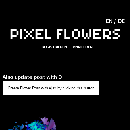
EN
DE
REGISTRIEREN
ANMELDEN
Also update post with 0
Create Flower Post with Ajax by clicking this button