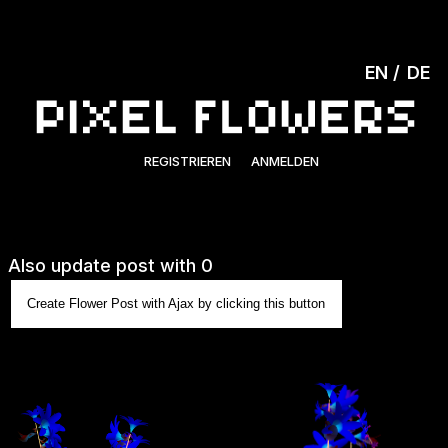
EN
DE
REGISTRIEREN
ANMELDEN
Also update post with 0
Create Flower Post with Ajax by clicking this button