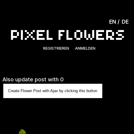
EN
DE
REGISTRIEREN
ANMELDEN
Also update post with 0
Create Flower Post with Ajax by clicking this button