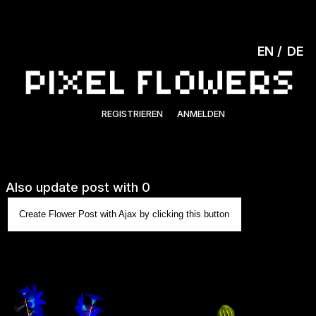
EN
DE
REGISTRIEREN
ANMELDEN
Also update post with 0
Create Flower Post with Ajax by clicking this button