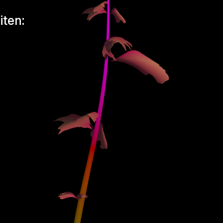
iten: