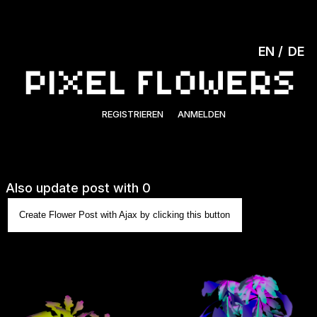
EN
DE
REGISTRIEREN
ANMELDEN
Also update post with 0
Create Flower Post with Ajax by clicking this button