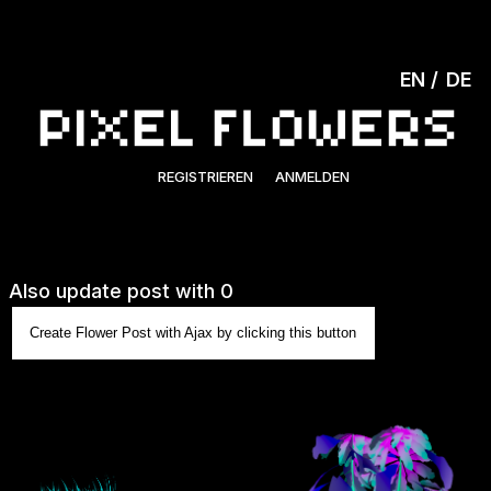
EN
DE
REGISTRIEREN
ANMELDEN
Also update post with 0
Create Flower Post with Ajax by clicking this button