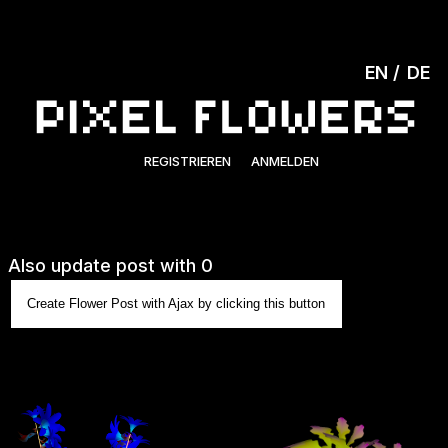
EN
DE
REGISTRIEREN
ANMELDEN
Also update post with 0
Create Flower Post with Ajax by clicking this button