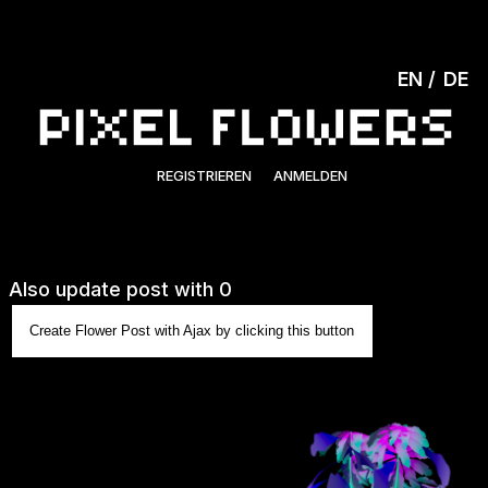
EN
DE
REGISTRIEREN
ANMELDEN
Also update post with 0
Create Flower Post with Ajax by clicking this button