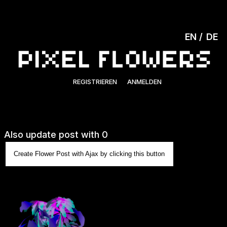
EN
DE
REGISTRIEREN
ANMELDEN
Also update post with 0
Create Flower Post with Ajax by clicking this button