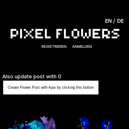
EN
DE
REGISTRIEREN
ANMELDEN
Also update post with 0
Create Flower Post with Ajax by clicking this button