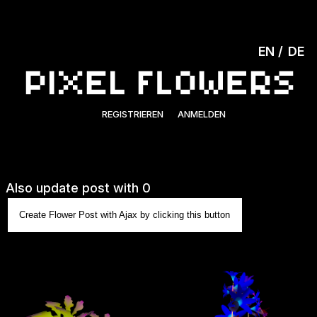
EN
DE
REGISTRIEREN
ANMELDEN
Also update post with 0
Create Flower Post with Ajax by clicking this button