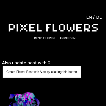
EN
DE
REGISTRIEREN
ANMELDEN
Also update post with 0
Create Flower Post with Ajax by clicking this button