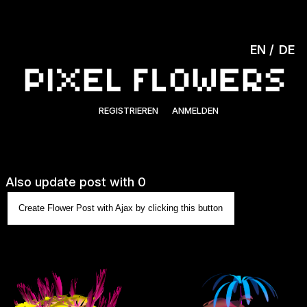
EN
DE
REGISTRIEREN
ANMELDEN
Also update post with 0
Create Flower Post with Ajax by clicking this button