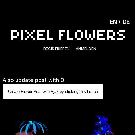
EN
DE
REGISTRIEREN
ANMELDEN
Also update post with 0
Create Flower Post with Ajax by clicking this button