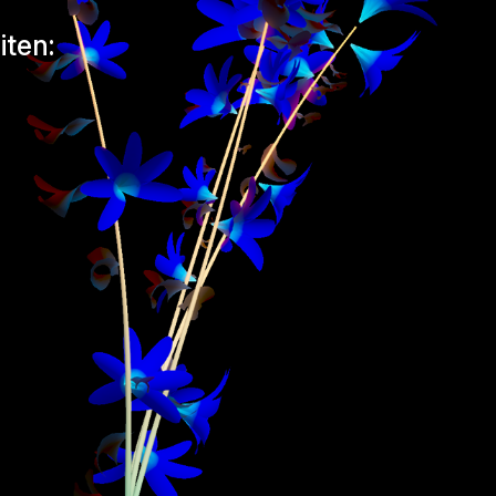
iten: