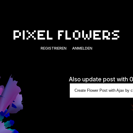
REGISTRIEREN
ANMELDEN
Also update post with 
Create Flower Post with Ajax by cl