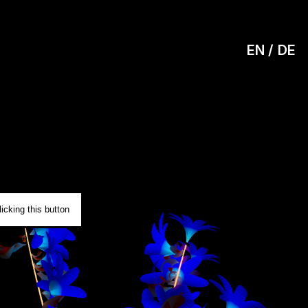
EN
DE
0
icking this button