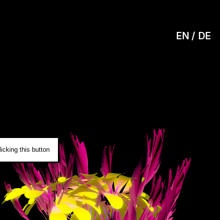
EN
DE
0
icking this button