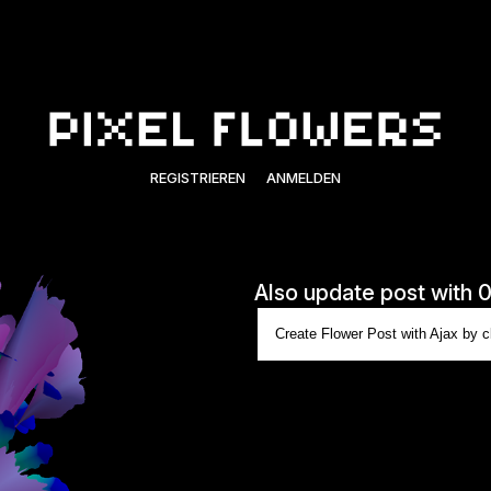
REGISTRIEREN
ANMELDEN
Also update post with 
Create Flower Post with Ajax by cl