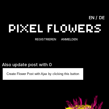
EN
DE
REGISTRIEREN
ANMELDEN
Also update post with 0
Create Flower Post with Ajax by clicking this button