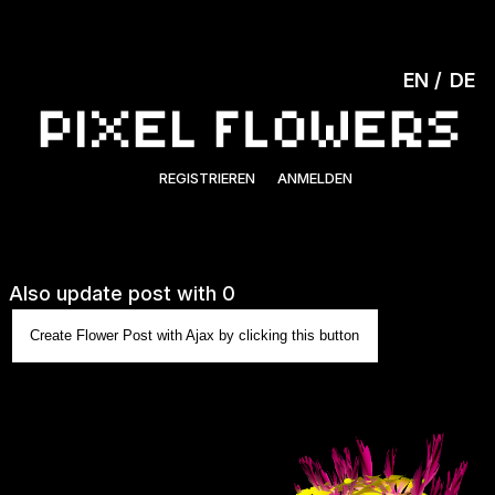
EN
DE
REGISTRIEREN
ANMELDEN
Also update post with 0
Create Flower Post with Ajax by clicking this button