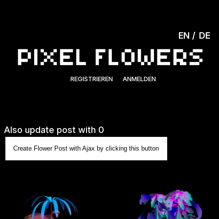
EN
DE
REGISTRIEREN
ANMELDEN
Also update post with 0
Create Flower Post with Ajax by clicking this button