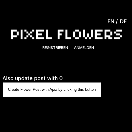
EN
DE
REGISTRIEREN
ANMELDEN
Also update post with 0
Create Flower Post with Ajax by clicking this button