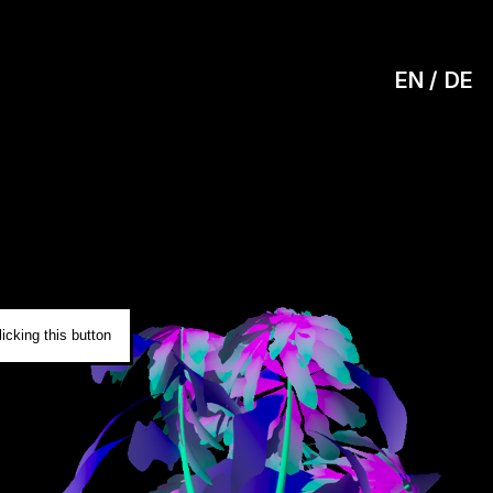
EN
DE
0
icking this button