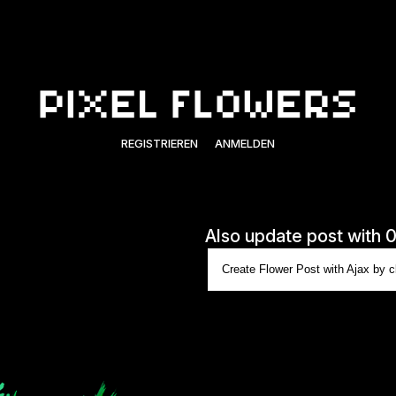
REGISTRIEREN
ANMELDEN
Also update post with 
Create Flower Post with Ajax by cl