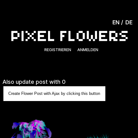
EN
DE
REGISTRIEREN
ANMELDEN
Also update post with 0
Create Flower Post with Ajax by clicking this button