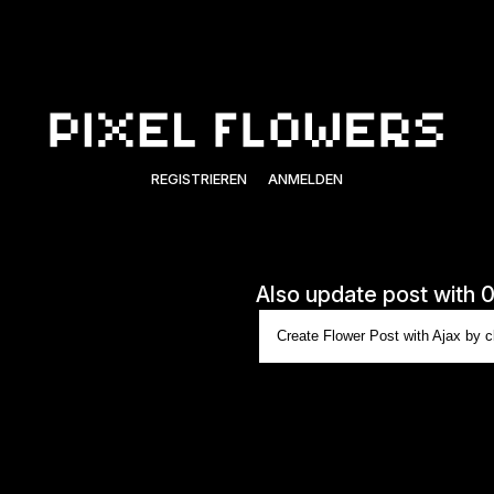
REGISTRIEREN
ANMELDEN
Also update post with 
Create Flower Post with Ajax by cl