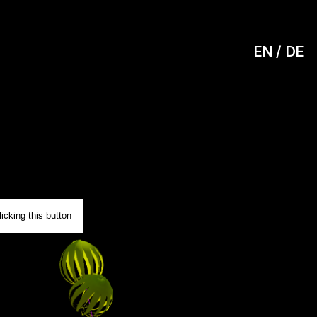
EN
DE
0
icking this button